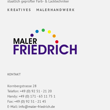
staatlich geprüfter Farb- & Lacktechniker
K R E A T I V E S M A L E R H A N D W E R K
KONTAKT
Kornbergstrasse 28
Telefon:
+49 (0) 92 51 - 21 20
Handy:
+49 (0) 171 - 63 11 75 1
Fax:
+49 (0) 92 51 - 21 45
E-Mail:
info@maler-friedrich.de