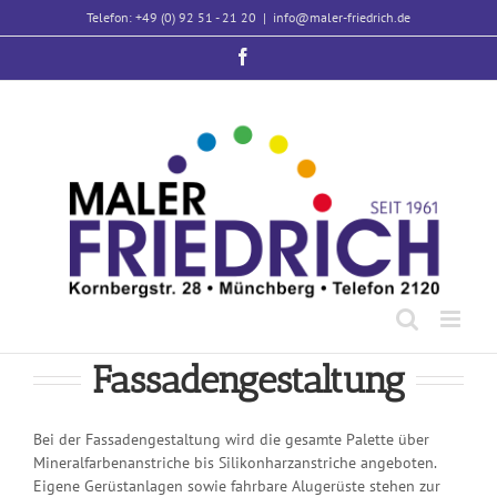
Zum
Telefon: +49 (0) 92 51 - 21 20
|
info@maler-friedrich.de
Inhalt
springen
Facebook
Fassadengestaltung
Bei der Fassadengestaltung wird die gesamte Palette über
Mineralfarbenanstriche bis Silikonharzanstriche angeboten.
Eigene Gerüstanlagen sowie fahrbare Alugerüste stehen zur