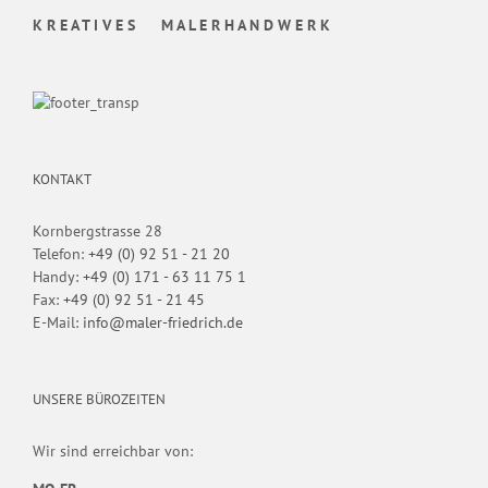
K R E A T I V E S M A L E R H A N D W E R K
KONTAKT
Kornbergstrasse 28
Telefon:
+49 (0) 92 51 - 21 20
Handy:
+49 (0) 171 - 63 11 75 1
Fax:
+49 (0) 92 51 - 21 45
E-Mail:
info@maler-friedrich.de
UNSERE BÜROZEITEN
Wir sind erreichbar von: