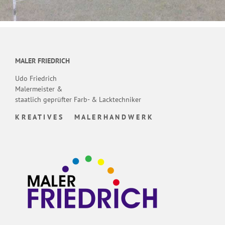
MALER FRIEDRICH
Udo Friedrich
Malermeister &
staatlich geprüfter Farb- & Lacktechniker
K R E A T I V E S M A L E R H A N D W E R K