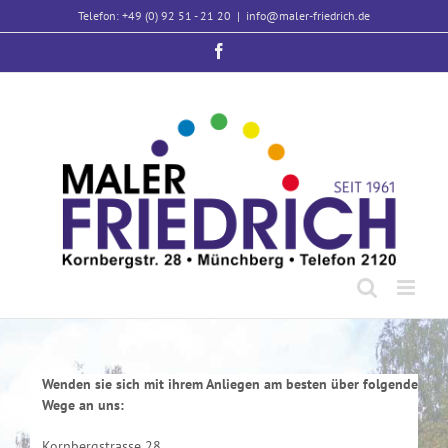
Zum
Telefon: +49 (0) 92 51 - 21 20
|
info@maler-friedrich.de
Inhalt
springen
Facebook
Wenden sie sich mit ihrem Anliegen am besten über folgende
Wege an uns:
Kornbergstrasse 28