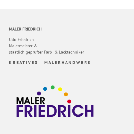
MALER FRIEDRICH
Udo Friedrich
Malermeister &
staatlich geprüfter Farb- & Lacktechniker
K R E A T I V E S M A L E R H A N D W E R K